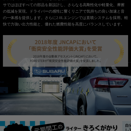
サではほぼすべての部品を新設計し、さらなる高剛性化や軽量化、摩擦
の低減を実現。ドライバーの感性に響くリニアで気持ちの良い加速と音
の一体感を提供します。さらに2.0Lエンジンでは直噴システムを採用。軽
快で力強い出力性能と、優れた燃費性能を高度にバランスしています。