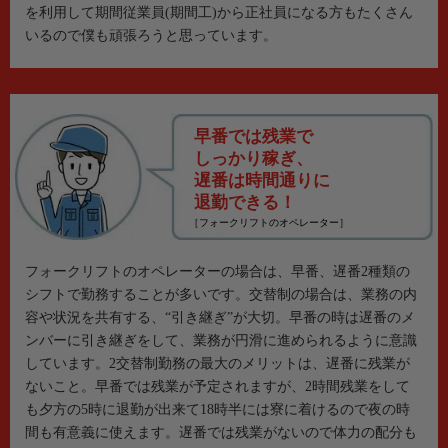
を利用して期間従業員(期間工)から正社員になる方もたくさん
いるので僕も頑張ろうと思っています。
早番では残業で
しっかり稼ぎ、
遅番は時間通りに
退勤できる！
［フォークリフトのオペレーター］
フォークリフトのオペレーターの場合は、早番、遅番2種類の
シフトで勤務することが多いです。交替制の場合は、業務の内
容や状況を共有する、“引き継ぎ”が大切。早番の時は遅番のメ
ンバーに引き継ぎをして、業務が円滑に進められるように意識
しています。2交替制勤務の最大のメリットは、遅番に残業が
ないこと。早番では残業が予定されますが、2時間残業をして
も夕方の5時に退勤が出来て18時半には寮に着けるので夜の時
間も有意義に使えます。遅番では残業がないので体力の配分も