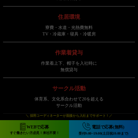
住居環境
寮費・水道・光熱費無料
TV・冷蔵庫・寝具・冷暖房
作業着貸与
作業着上下、帽子を入社時に
無償貸与
サークル活動
体育系、文化系合わせて20を超える
サークル活動
＼ 採用コーディネーターが面接から入社までサポート！／
休 暇
WEBで応募
電話で応募(無料)
すぐ働きたい方必見！来社不要！
受付9:00~19:00(土日祝18:00まで)
原則土日(当社カレンダーによる)