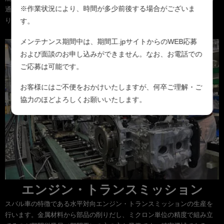
※作業状況により、時間が多少前後する場合がございま
通りにインパクトなどで部品を組み上げていき、最終的な完成車へと造
り上げます。
す。
メンテナンス期間中は、期間工.jpサイトからのWEB応募
および面談のお申し込みができません。なお、お電話での
ご応募は可能です。
お客様にはご不便をおかけいたしますが、何卒ご理解・ご
協力のほどよろしくお願いいたします。
エンジン・トランスミッション
スバル車の特徴である水平対向エンジン・トランスミッションの生産を
行います。金属材料から部品の削りだし、ミクロン単位の精度で組み立