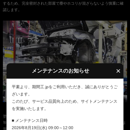
するため、完全密封された部屋で塵やホコリが混ざらないよう慎重に確
認します。
×
メンテナンスのお知らせ
平素より、期間工.jpをご利用いただき、誠にありがとうご
ざいます。
このたび、サービス品質向上のため、サイトメンテナンス
車体組立
を実施いたします。
塗装されたボディにエンジン・トランスミッション・ハンドル・タイヤ
■ メンテナンス日時
等を取付けます。取付け部品は3万点を超えます。スバルの生産ラインは
2026年8月19日(水) 09:00～12:00
混流ラインで、1台1台違う車種、違う仕様のスバル車が流れます。仕様