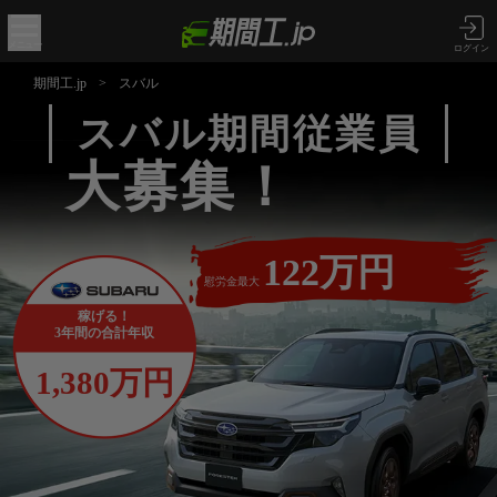
メニュー
ログイン
期間工.jp
>
スバル
スバル期間従業員
大募集！
122万円
慰労金最大
稼げる！
3年間の合計年収
1,380万円