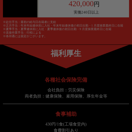
420,000
円
実働240日以上
※赴任手当：最初の給与日在籍者に支給
※正月手当：年末年始連休前に入社・年末年始連休後の初日出勤・1 月度操業最終日に在籍
※夏季手当：夏季連休前に入社・夏季連休後の初日出勤・9 月度操業最終日に在籍
※直接作業手当：行程による
※各待遇には規定がございます。
福利厚生
各種社会保険完備
会社負担：労災保険
両者負担：健康保険、雇用保険、厚生年金等
食事補助
430円/1食(工場食堂内)
食費割引あり