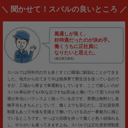
＼
聞かせて！スバルの良いところ
／
風通しが良く、
好待遇だったのが決め手。
働くうちに正社員に
なりたいと思えた。
［組立加工担当］
スバルでは同年代の方も多くすぐに職場に馴染むことができま
した。地方から出てきて今は独身寮で寮生活を送っているので
すが、工場から寮まで車通勤をしています。ここで嬉しいのが
スバル車以外でもOKな点ですね(笑)あと働いていて思うのが待
遇が本当にバランスよく揃っている点です。寮費は無料だし各
種手当もきちんとしていて、働く上でも安心だし、正社員登用
制度もあって今後を見据えて働いていける点が一番魅力に感じ
ているところです。やっぱり目標を持って働くと色々頑張れる
し、やりがいも違ってきますよね。スバルでは正社員登用制度