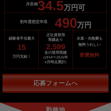
34.5
月収例
万円可
490
初年度想定年収
万円
正社員登用
水道・光熱費も
経験者手当最大
実績あり
2,599
無料
うれしい
15
名の登用実績
寮費無料
万円支給！
(2010〜2026年
4月時点累計)
応募フォームへ
勤務地