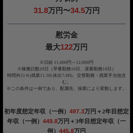
31.8
34.5
万円〜
万円
慰労金
122
最大
万円
※日給 11,000円～12,000円
※稼働日数20日（早番勤務10日、遅番勤務10日）
時間外21Ｈ(残業11.5H,休出7.9H)、交替勤務・残業手当他含
む。
※この条件は一例であり、配属先、操業により変動します。
初年度想定年収（一例）
497.3
万円＋2年目想定
年収（一例）
449.8
万円＋3年目想定年収（一
例）
445.8
万円