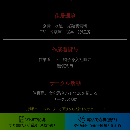
住居環境
寮費・水道・光熱費無料
TV・冷蔵庫・寝具・冷暖房
作業着貸与
作業着上下、帽子を入社時に
無償貸与
サークル活動
体育系、文化系合わせて20を超える
サークル活動
＼ 採用コーディネーターが面接から入社までサポート！／
休 暇
WEBで応募
電話で応募(無料)
すぐ働きたい方必見！来社不要！
受付9:00~19:00(土日祝18:00まで)
原則土日(当社カレンダーによる)