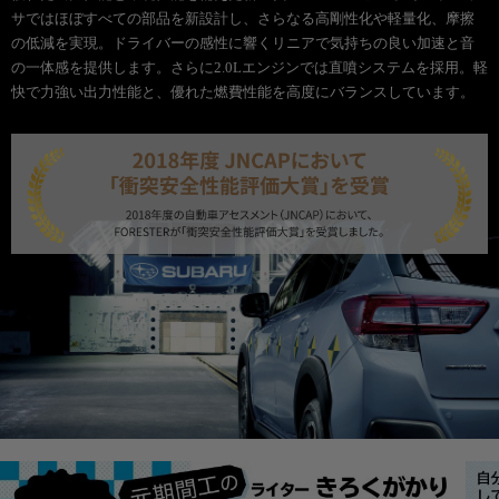
サではほぼすべての部品を新設計し、さらなる高剛性化や軽量化、摩擦
の低減を実現。ドライバーの感性に響くリニアで気持ちの良い加速と音
の一体感を提供します。さらに2.0Lエンジンでは直噴システムを採用。軽
快で力強い出力性能と、優れた燃費性能を高度にバランスしています。