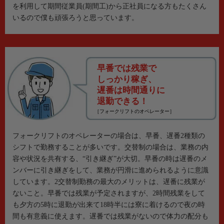
を利用して期間従業員(期間工)から正社員になる方もたくさん
いるので僕も頑張ろうと思っています。
早番では残業で
しっかり稼ぎ、
遅番は時間通りに
退勤できる！
［フォークリフトのオペレーター］
フォークリフトのオペレーターの場合は、早番、遅番2種類の
シフトで勤務することが多いです。交替制の場合は、業務の内
容や状況を共有する、“引き継ぎ”が大切。早番の時は遅番のメ
ンバーに引き継ぎをして、業務が円滑に進められるように意識
しています。2交替制勤務の最大のメリットは、遅番に残業が
ないこと。早番では残業が予定されますが、2時間残業をして
も夕方の5時に退勤が出来て18時半には寮に着けるので夜の時
間も有意義に使えます。遅番では残業がないので体力の配分も