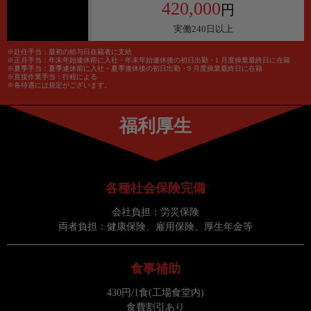
420,000
円
実働240日以上
※赴任手当：最初の給与日在籍者に支給
※正月手当：年末年始連休前に入社・年末年始連休後の初日出勤・1 月度操業最終日に在籍
※夏季手当：夏季連休前に入社・夏季連休後の初日出勤・9 月度操業最終日に在籍
※直接作業手当：行程による
※各待遇には規定がございます。
福利厚生
各種社会保険完備
会社負担：労災保険
両者負担：健康保険、雇用保険、厚生年金等
食事補助
430円/1食(工場食堂内)
食費割引あり