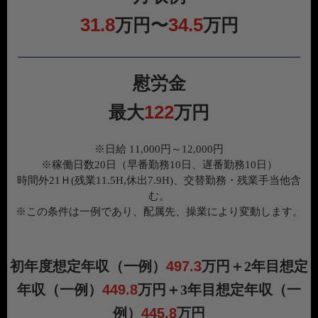
31.8
34.5
万円〜
万円
慰労金
122
最大
万円
※日給 11,000円～12,000円
※稼働日数20日（早番勤務10日、遅番勤務10日）
時間外21Ｈ(残業11.5H,休出7.9H)、交替勤務・残業手当他含
む。
※この条件は一例であり、配属先、操業により変動します。
初年度想定年収（一例）
497.3
万円＋2年目想定
年収（一例）
449.8
万円＋3年目想定年収（一
例）
445.8
万円