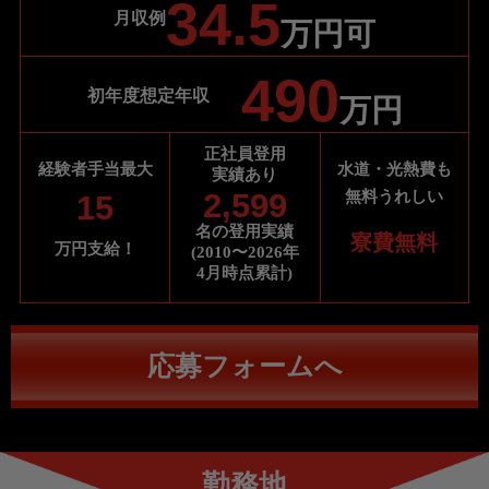
34.5
月収例
万円可
490
初年度想定年収
万円
正社員登用
水道・光熱費も
経験者手当最大
実績あり
2,599
無料
うれしい
15
名の登用実績
寮費無料
万円支給！
(2010〜2026年
4月時点累計)
応募フォームへ
勤務地