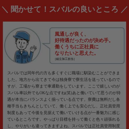
＼
聞かせて！スバルの良いところ
／
風通しが良く、
好待遇だったのが決め手。
働くうちに正社員に
なりたいと思えた。
［組立加工担当］
スバルでは同年代の方も多くすぐに職場に馴染むことができま
した。地方から出てきて今は独身寮で寮生活を送っているので
すが、工場から寮まで車通勤をしています。ここで嬉しいのが
スバル車以外でもOKな点ですね(笑)あと働いていて思うのが待
遇が本当にバランスよく揃っている点です。寮費は無料だし各
種手当もきちんとしていて、働く上でも安心だし、正社員登用
制度もあって今後を見据えて働いていける点が一番魅力に感じ
ているところです。やっぱり目標を持って働くと色々頑張れる
し、やりがいも違ってきますよね。スバルでは正社員登用制度