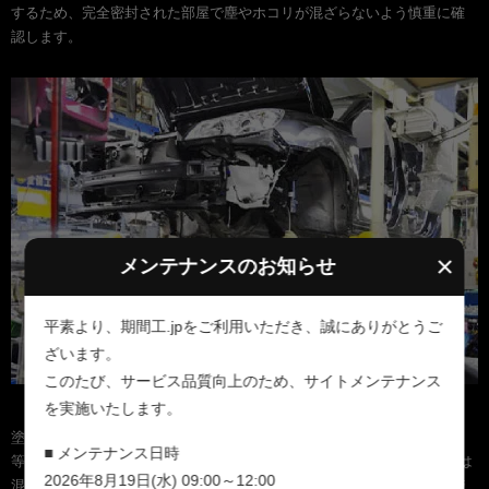
するため、完全密封された部屋で塵やホコリが混ざらないよう慎重に確
認します。
×
メンテナンスのお知らせ
平素より、期間工.jpをご利用いただき、誠にありがとうご
ざいます。
このたび、サービス品質向上のため、サイトメンテナンス
車体組立
を実施いたします。
塗装されたボディにエンジン・トランスミッション・ハンドル・タイヤ
■ メンテナンス日時
等を取付けます。取付け部品は3万点を超えます。スバルの生産ラインは
2026年8月19日(水) 09:00～12:00
混流ラインで、1台1台違う車種、違う仕様のスバル車が流れます。仕様