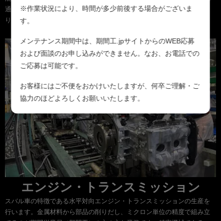
※作業状況により、時間が多少前後する場合がございま
通りにインパクトなどで部品を組み上げていき、最終的な完成車へと造
り上げます。
す。
メンテナンス期間中は、期間工.jpサイトからのWEB応募
および面談のお申し込みができません。なお、お電話での
ご応募は可能です。
お客様にはご不便をおかけいたしますが、何卒ご理解・ご
協力のほどよろしくお願いいたします。
エンジン・トランスミッション
スバル車の特徴である水平対向エンジン・トランスミッションの生産を
行います。金属材料から部品の削りだし、ミクロン単位の精度で組み立