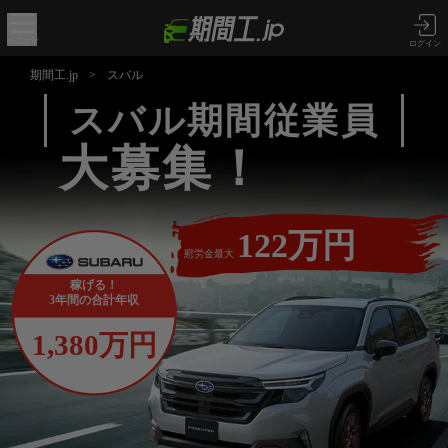
メニュー
ログイン
期間工.jp
>
スバル
スバル期間従業員
大募集！
122万円
慰労金最大
稼げる！
3年間の合計年収
1,380万円