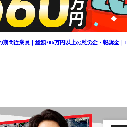
の期間従業員｜総額306万円以上の慰労金・報奨金｜