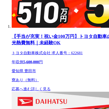
【手当が充実！祝い金100万円】トヨタ自動車
光熱費無料｜未経験OK
トヨタ自動車株式会社 求人番号：622681
年収例
5,600,000
円
愛知県 豊田市
寮あり（無料）
応募へ進む
詳しく見る