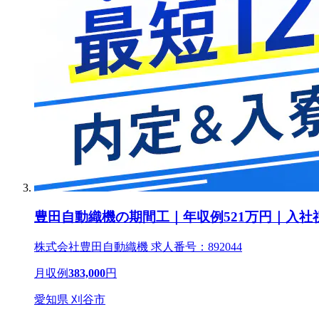
豊田自動織機の期間工｜年収例521万円｜入社
株式会社豊田自動織機 求人番号：892044
月収例
383,000
円
愛知県 刈谷市