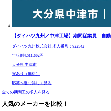
【ダイハツ九州／中津工場】期間従業員｜自動
ダイハツ九州株式会社 求人番号：922542
年収例
4,511,602
円
大分県 中津市
寮あり（無料）
応募へ進む
詳しく見る
全ての期間工の求人を見る
人気のメーカーを比較！