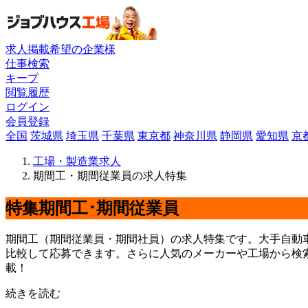
求人掲載希望の企業様
仕事検索
キープ
閲覧履歴
ログイン
会員登録
全国
茨城県
埼玉県
千葉県
東京都
神奈川県
静岡県
愛知県
京
工場・製造業求人
期間工・期間従業員の求人特集
特集
期間工･期間従業員
期間工（期間従業員・期間社員）の求人特集です。大手自動
比較して応募できます。さらに人気のメーカーや工場から検
載！
続きを読む