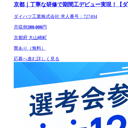
京都｜丁寧な研修で期間工デビュー実現！【ダ
ダイハツ工業株式会社 求人番号：727494
月収例
380,000
円
京都府 大山崎町
寮あり（無料）
応募へ進む
詳しく見る