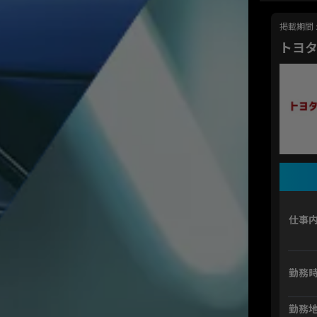
掲載期間 : 
トヨ
仕事
勤務
勤務