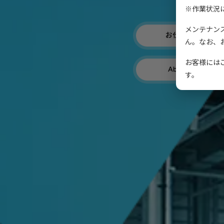
求
※作業状況
メンテナン
お仕事紹介
ん。なお、
お客様には
About US
す。