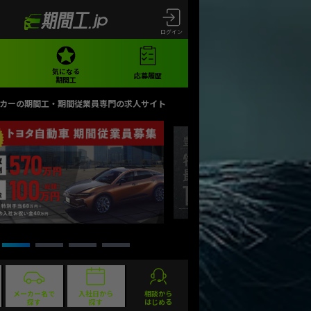
ログイン
気になる
応募履歴
期間工
カーの期間工・期間従業員専門の求人サイト
メーカー名で
入社日から
相談から
探す
探す
はじめる