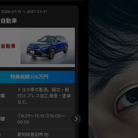
2026-07-15 ～ 2027-03-31
タ自動車
特典総額306万円
トヨタ車の製造。組立・組
内容
付け,プレス加工,板金・塗装
など。
①6:25〜15:15 ②16:00〜
時間
00:50
地
愛知県豊田市 他