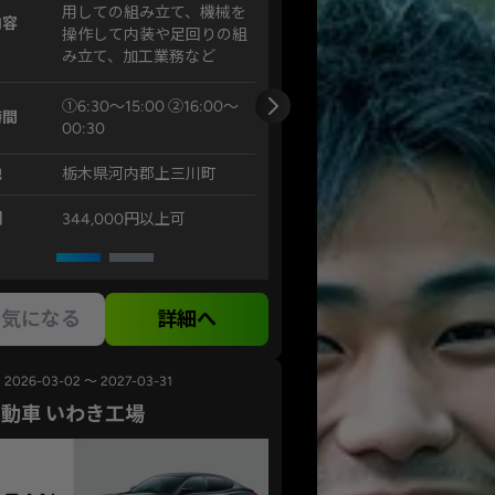
用しての組み立て、機械を
内容
操作して内装や足回りの組
み立て、加工業務など
①6:30～15:00 ②16:00～
時間
00:30
地
栃木県河内郡上三川町
例
344,000円以上可
気になる
詳細へ
2026-03-02 ～ 2027-03-31
動車 いわき工場