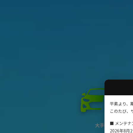
平素より、
このたび、
■ メンテナ
大手メーカーの期
2026年8月19