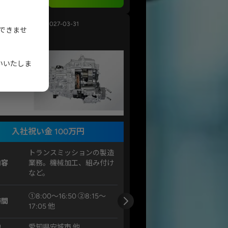
2026-07-08 ～ 2027-03-31
ができませ
ン
いいたしま
入社祝い金 100万円
トランスミッションの製造
内容
業務。機械加工、組み付け
など。
①8:00～16:50 ②8:15～
時間
17:05 他
地
愛知県安城市 他