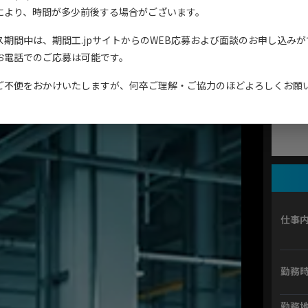
人サイト
により、時間が多少前後する場合がございます。
掲載期間 : 
ス期間中は、期間工.jpサイトからのWEB応募および面談のお申し込み
コンテンツ紹介
アイシ
お電話でのご応募は可能です。
ご不便をおかけいたしますが、何卒ご理解・ご協力のほどよろしくお願
お問い合わせ
仕事
勤務
勤務