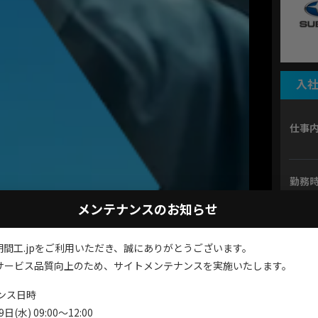
入社
仕事
勤務
メンテナンスのお知らせ
勤務
期間工.jpをご利用いただき、誠にありがとうございます。
月収
サービス品質向上のため、サイトメンテナンスを実施いたします。
ンス日時
間工・期間従業員専門の
日(水) 09:00～12:00