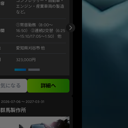
コンプレッサー・自動車・
内容
エンジン・産業車両の製造
など。
①常昼勤務（8:00～
時間
16:50） ②連続2交替（6:25
～15:10/17:05～1:50） 他
地
愛知県刈谷市 他
例
323,000円
気になる
詳細へ
2026-07-06 ～ 2027-03-31
ル群馬製作所