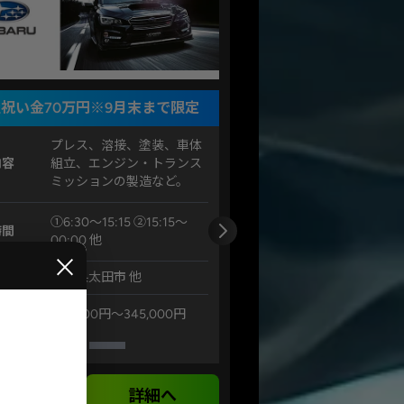
祝い金70万円※9月末まで限定
プレス、溶接、塗装、車体
内容
組立、エンジン・トランス
ミッションの製造など。
①6:30～15:15 ②15:15～
時間
00:00 他
×
地
群馬県太田市 他
例
31,8000円〜345,000円
気になる
詳細へ