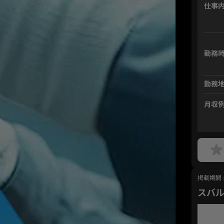
仕事
勤務
勤務
月収
掲載期間 : 
スバ